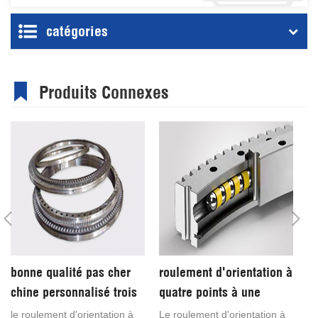
catégories
Produits Connexes
bonne qualité pas cher
roulement d'orientation à
r
chine personnalisé trois
quatre points à une
à
rangées colonne
rangée
p
le roulement d'orientation à
Le roulement d'orientation à
ro