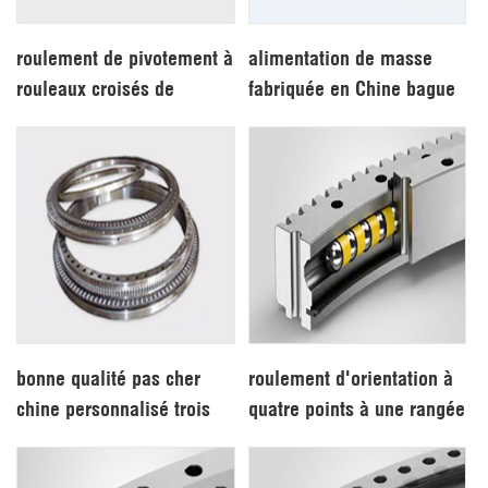
roulement de pivotement à
alimentation de masse
rouleaux croisés de
fabriquée en Chine bague
premier choix de qualité
de pivotement à rouleaux
industrielle
à trois rangées
bonne qualité pas cher
roulement d'orientation à
chine personnalisé trois
quatre points à une rangée
rangées colonne
d'orientation anneau