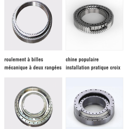
roulement à billes
chine populaire
mécanique à deux rangées
installation pratique croix
bien vendu
rouleau d'orientation
roulement