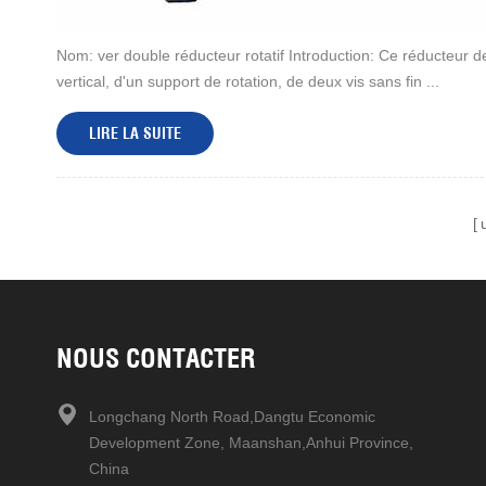
Nom: ver double réducteur rotatif Introduction: Ce réducteur de
vertical, d'un support de rotation, de deux vis sans fin ...
LIRE LA SUITE
NOUS CONTACTER
Longchang North Road,Dangtu Economic
Development Zone, Maanshan,Anhui Province,
China