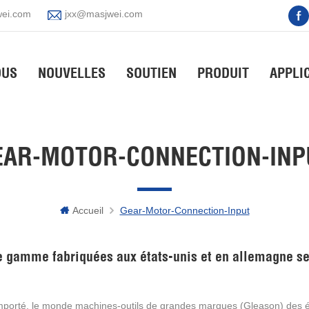
ei.com
jxx@masjwei.com
OUS
NOUVELLES
SOUTIEN
PRODUIT
APPLI
EAR-MOTOR-CONNECTION-INP
Accueil
Gear-Motor-Connection-Input
 importé, le monde machines-outils de grandes marques (Gleason) des é