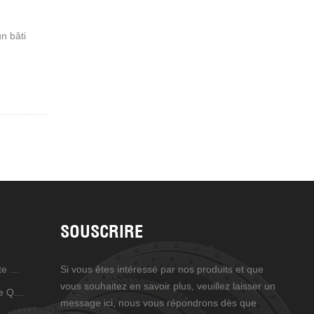
n bâti
SOUSCRIRE
Entraînement D'orientation De Haute Précision
Si vous êtes intéressé par nos produits et que
vous souhaitez en savoir plus, veuillez laisser un
Entraînement De Rotation De Haute Qualité
message ici, nous vous répondrons dès que