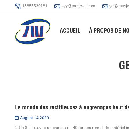
13855520181
zyy@masjwei.com
ycl@masjw
ACCUEIL
À PROPOS DE N
G
August 14,2020.
1 1le 8 juin, avec un camion de 40 tonnes rempli de matériel