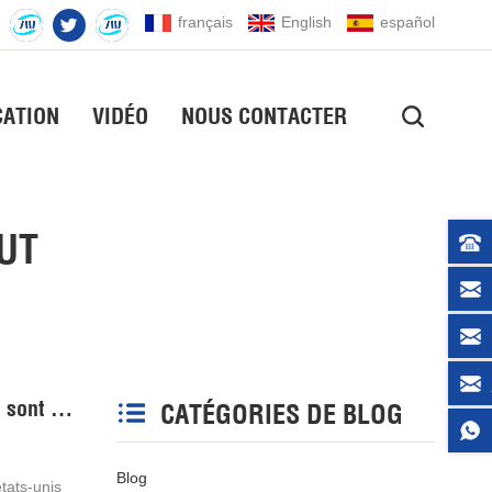
français
English
español
CATION
VIDÉO
NOUS CONTACTER
UT
Le monde des rectifieuses à engrenages haut de gamme fabriquées aux états-unis et en allemagne se sont installées à Jingwei
CATÉGORIES DE BLOG
Blog
tats-unis