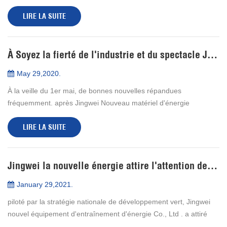
toujours à l'excitation et à la joie apportée par le juste conclu Jin...
LIRE LA SUITE
À Soyez la fierté de l'industrie et du spectacle Jingwei's Style fort - Jingwei La société devient le fournisseur certifié de Sany grouper
May 29,2020.
À la veille du 1er mai, de bonnes nouvelles répandues
fréquemment. après Jingwei Nouveau matériel d'énergie
Equipment Co., Ltda remporté le dossier de production mensuel
LIRE LA SUITE
le plus élevé de la bague de s...
Jingwei la nouvelle énergie attire l'attention des médias
January 29,2021.
piloté par la stratégie nationale de développement vert, Jingwei
nouvel équipement d'entraînement d'énergie Co., Ltd . a attiré
l'attention des médias grand public avec ses forts points chauds