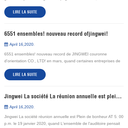
remerciements avec confiance et encouragement a été envoyée
LIRE LA SUITE
à MAANS...
6551 ensembles! nouveau record ofjingwei!
April 16,2020.
6551 ensembles! nouveau record de JINGWEI couronne
d'orientation CO., LTD! en mars, quand certaines entreprises de
production ont repris le travail progressivement après que
LIRE LA SUITE
l'épidémie se soit apaisée...
Jingwei La société La réunion annuelle est pleine de joie
April 16,2020.
Jingwei La société réunion annuelle est Plein de bonheur AT 5: 00
p.m. le 19 janvier 2020, quand L'ensemble de l'auditoire pensait