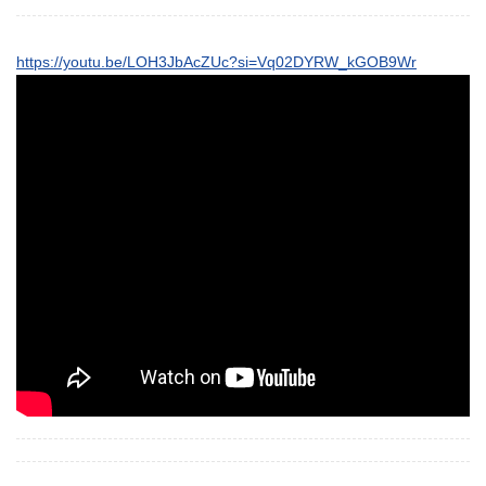
https://youtu.be/LOH3JbAcZUc?si=Vq02DYRW_kGOB9Wr