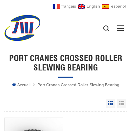
français
English
español
PORT CRANES CROSSED ROLLER
SLEWING BEARING
Accueil
Port Cranes Crossed Roller Slewing Bearing
Grid Vie
Li