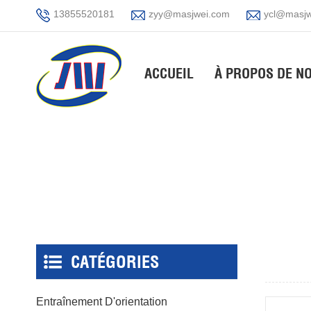
13855520181
zyy@masjwei.com
ycl@masjw
ACCUEIL
À PROPOS DE N
CATÉGORIES
Entraînement D'orientation