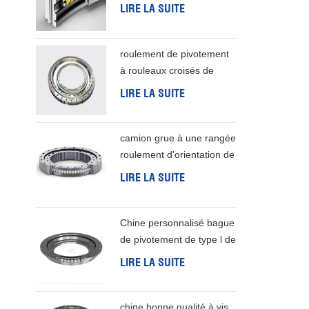
rangée
souvent u
LIRE LA SUITE
principaux
connectant
roulement de pivotement
sortie du 
à rouleaux croisés de
panneaux s
premier choix de qualité
réducteur 
LIRE LA SUITE
industrielle
déplaceme
panneaux s
camion grue à une rangée
rendement 
roulement d'orientation de
panneaux s
50 mn
de nos ré
LIRE LA SUITE
système p
solaires 
rotation e
Chine personnalisé bague
moteur, ce 
de pivotement de type l de
transmissi
bonne qualité
LIRE LA SUITE
d'énergie.
reliés par
seul moteu
chine bonne qualité à vis