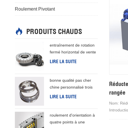
Roulement Pivotant
PRODUITS CHAUDS
entraînement de rotation
fermé horizontal de vente
chaude de haute précision
LIRE LA SUITE
bonne qualité pas cher
Réducte
chine personnalisé trois
rangée
rangées colonne
LIRE LA SUITE
d'orientation anneau
Nom: Rédu
Introducti
roulement d'orientation à
production
quatre points à une
de nouvell