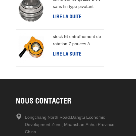
réducteur 
sans fin type pivotant
transmissi
roulement
LIRE LA SUITE
prolonge l
Caractéris
capacité d
stock Et entraînement de
douceur et
rotation 7 pouces à
faible fau
livraison rapide production
LIRE LA SUITE
d'étanchéi
d'énergie éolienne
Haute rés
d'entretie
NOUS CONTACTER
Longchang North Road,Dangtu Economic
Development Zone, Maanshan,Anhui Province,
China