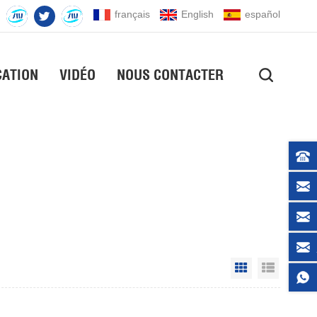
français
English
español
CATION
VIDÉO
NOUS CONTACTER
Grid View
List Vie