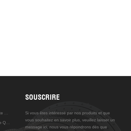
SOUSCRIRE
Entraînement D'orientation De Haute Précision
Si vous êtes intéressé par nos produits et que
vous souhaitez en savoir plus, veuillez laisser un
Entraînement De Rotation De Haute Qualité
message ici, nous vous répondrons dès que