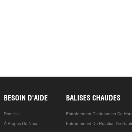
en rotation synchrone. La
on de sortie est plus stable, ce qui
a durée de vie du système.
tiques de ce produit : 1 Grande
e charge , transmission en
 faible usure . ; 2 L'arbre a un
x-rond , bonne stabilité
té et longue durée de vie ; 3
istance aux chocs et exigences
n minimales .
BESOIN D'AIDE
BALISES CHAUDES
Domicile
À Propos De Nous