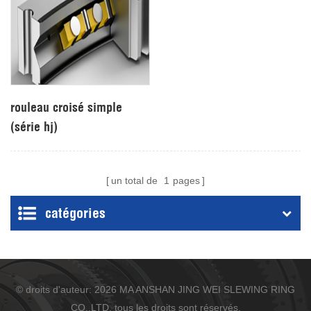
rouleau croisé simple
(série hj)
un total de
1
pages
catégories
© droits d'auteur: 2026 MA ANSHAN JING WEI SLEWING RING
CO.,LTD. tous les droits sont réservés.