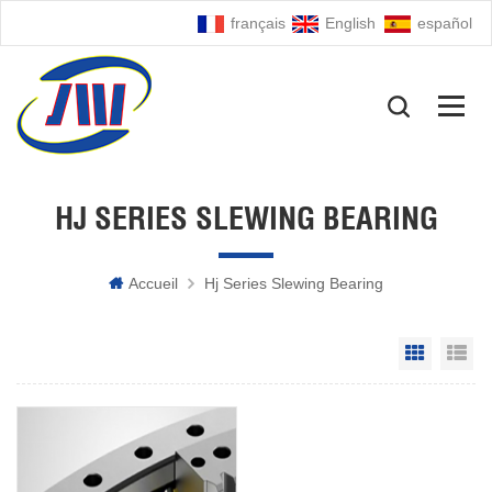
français
English
español
HJ SERIES SLEWING BEARING
Accueil
Hj Series Slewing Bearing
Grid Vie
Li