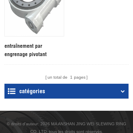
entraînement par
engrenage pivotant
un total de
1
pages
catégories
© droits d'auteur: 2026 MA ANSHAN JING WEI SLEWING RING
CO.,LTD. tous les droits sont réservés.