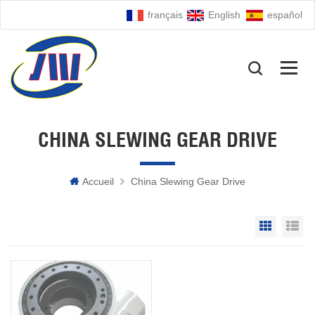
français
English
español
CHINA SLEWING GEAR DRIVE
Accueil
China Slewing Gear Drive
Grid Vie
Li