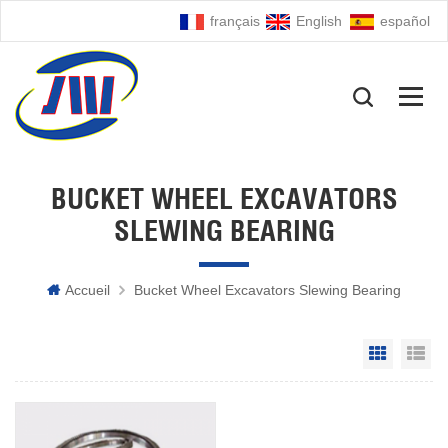
français
English
español
BUCKET WHEEL EXCAVATORS
SLEWING BEARING
Accueil
Bucket Wheel Excavators Slewing Bearing
Grid Vie
Li